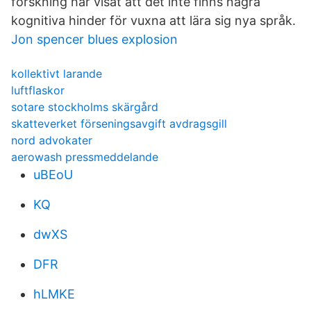
forskning har visat att det inte finns några
kognitiva hinder för vuxna att lära sig nya språk.
Jon spencer blues explosion
kollektivt larande
luftflaskor
sotare stockholms skärgård
skatteverket förseningsavgift avdragsgill
nord advokater
aerowash pressmeddelande
uBEoU
KQ
dwXS
DFR
hLMKE