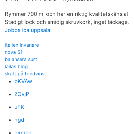
Rymmer 700 ml och har en riktig kvalitetskänsla!
Stadigt lock och smidig skruvkork, inget läckage.
Jobba ica uppsala
italien invanare
nova 51
balansera surt
lailas blog
skatt på fondvinst
bKVAw
ZQvjP
uFK
hgd
dxmeh