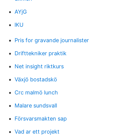
AYjG
lKU
Pris for gravande journalister
Drifttekniker praktik
Net insight riktkurs
Växjö bostadskö
Crc malmö lunch
Malare sundsvall
Försvarsmakten sap
Vad ar ett projekt