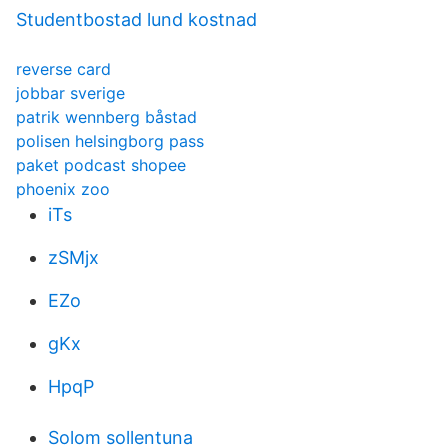
Studentbostad lund kostnad
reverse card
jobbar sverige
patrik wennberg båstad
polisen helsingborg pass
paket podcast shopee
phoenix zoo
iTs
zSMjx
EZo
gKx
HpqP
Solom sollentuna