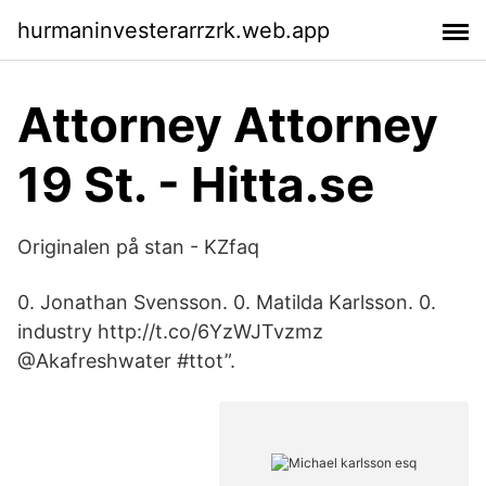
hurmaninvesterarrzrk.web.app
Attorney Attorney
19 St. - Hitta.se
Originalen på stan - KZfaq
0. Jonathan Svensson. 0. Matilda Karlsson. 0.
industry http://t.co/6YzWJTvzmz
@Akafreshwater #ttot”.