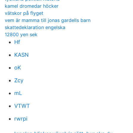
kamel dromedar höcker
vätskor på flyget
vem är mamma till jonas gardells barn
skattedeklaration engelska
12800 yen sek
Hf
KASN
oK
Zcy
mL
VTWT
rwrpi