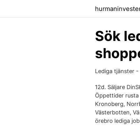
hurmaninvester
Sök le
shoppe
Lediga tjänster 
12d. Säljare DinS
Öppettider rusta
Kronoberg, Norr
Västerbotten, Vä
örebro lediga job