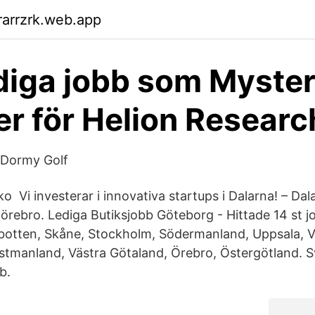
arrzrk.web.app
diga jobb som Myste
r för Helion Research
- Dormy Golf
ko Vi investerar i innovativa startups i Dalarna! – Dal
 örebro. Lediga Butiksjobb Göteborg - Hittade 14 st j
botten, Skåne, Stockholm, Södermanland, Uppsala, 
stmanland, Västra Götaland, Örebro, Östergötland. 
b.