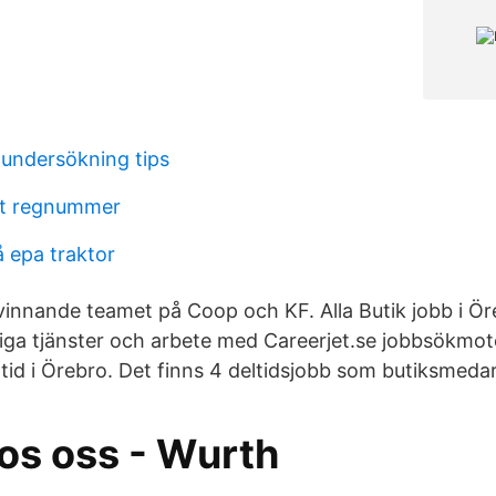
 undersökning tips
tt regnummer
å epa traktor
t vinnande teamet på Coop och KF. Alla Butik jobb i 
diga tjänster och arbete med Careerjet.se jobbsökmoto
tid i Örebro. Det finns 4 deltidsjobb som butiksmeda
os oss - Wurth