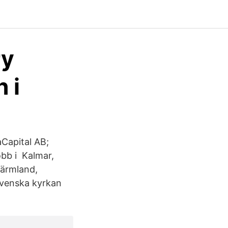
ry
 i
aCapital AB;
obb i Kalmar,
Värmland,
Svenska kyrkan