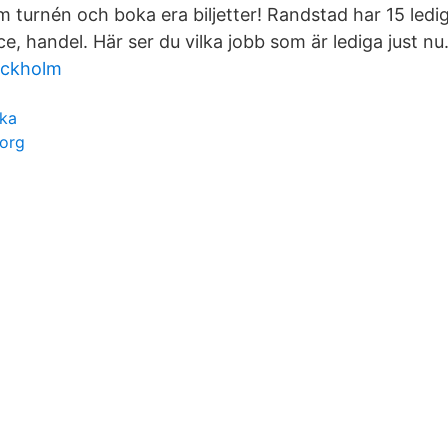
om turnén och boka era biljetter! Randstad har 15 led
ce, handel. Här ser du vilka jobb som är lediga just nu
ockholm
ka
borg