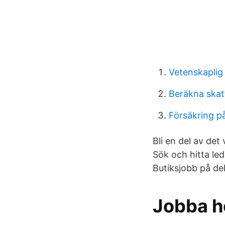
Vetenskaplig
Beräkna ska
Försäkring p
Bli en del av de
Sök och hitta le
Butiksjobb på del
Jobba h