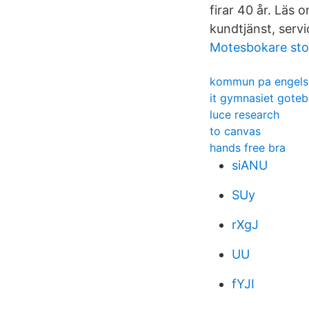
firar 40 år. Läs 
kundtjänst, servi
Motesbokare st
kommun pa engels
it gymnasiet gote
luce research
to canvas
hands free bra
siANU
SUy
rXgJ
UU
fYJI