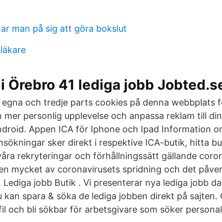
har man på sig att göra bokslut
 läkare
 i Örebro 41 lediga jobb Jobted.s
 egna och tredje parts cookies på denna webbplats f
 mer personlig upplevelse och anpassa reklam till din
droid. Appen ICA för Iphone och Ipad Information o
sökningar sker direkt i respektive ICA-butik, hitta but
åra rekryteringar och förhållningssätt gällande coro
n mycket av coronavirusets spridning och det påve
Lediga jobb Butik . Vi presenterar nya lediga jobb da
 kan spara & söka de lediga jobben direkt på sajten. 
il och bli sökbar för arbetsgivare som söker personal