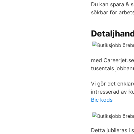
Du kan spara & sö
sökbar för arbet
Detaljhan
med Careerjet.se
tusentals jobbann
Vi gör det enklare
intresserad av R
Bic kods
Detta jubileras 