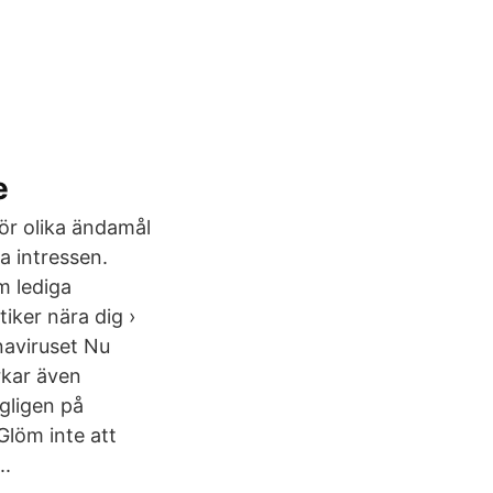
e
ör olika ändamål
a intressen.
m lediga
iker nära dig ›
naviruset Nu
rkar även
gligen på
Glöm inte att
..