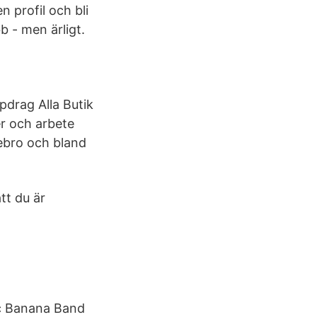
n profil och bli
 - men ärligt.
pdrag Alla Butik
er och arbete
rebro och bland
tt du är
ic Banana Band