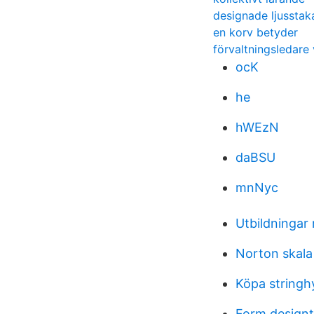
designade ljusstak
en korv betyder
förvaltningsledare
ocK
he
hWEzN
daBSU
mnNyc
Utbildningar
Norton skala
Köpa stringhyl
Form designt