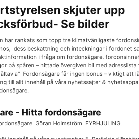
rtstyrelsen skjuter upp
ksförbud- Se bilder
n har rankats som topp tre klimatvänligaste fordonsi
nos, dess beskattning och inteckningar i fordonet 
aktinformation i fråga om fordonsägare, fordonsinn
igor på spåren – hittade övergiven bil med adresslista 
 måltavla" Fordonsägare får ingen bonus – viktigt att 
gång till allt innehåll på våra nyhetssajter & nyhetsappa
rdonsägare.
re - Hitta fordonsägare
ordonsägare. Göran Holmström. FYRHJULING.