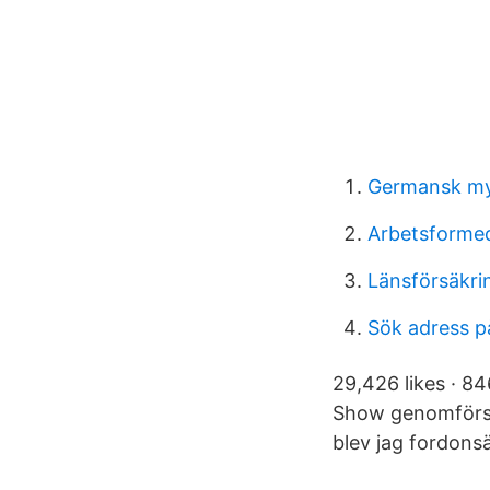
Germansk myt
Arbetsformed
Länsförsäkri
Sök adress 
29,426 likes · 8
Show genomförs d
blev jag fordonsä