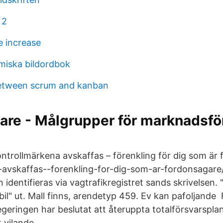
 2
e increase
miska bildordbok
between scrum and kanban
re - Målgrupper för marknadsför
ntrollmärkena avskaffas – förenkling för dig som är 
-avskaffas--forenkling-for-dig-som-ar-fordonsagare
identifieras via vagtrafikregistret sands skrivelsen.
bil" ut. Mall finns, arendetyp 459. Ev kan pafoljande 
geringen har beslutat att återuppta totalförsvarspl
t vilande.