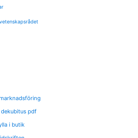
ar
 vetenskapsrådet
 marknadsföring
 dekubitus pdf
la i butik
idskriften