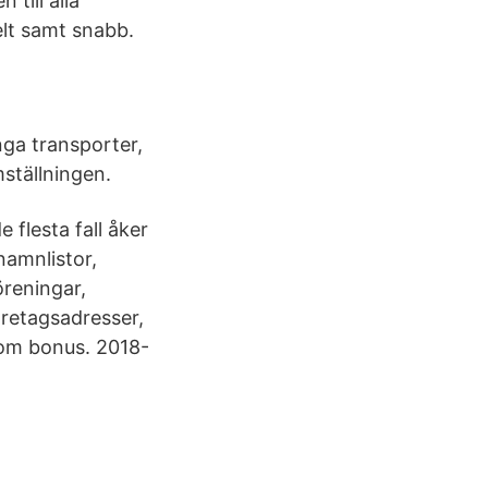
 till alla
lt samt snabb.
unga transporter,
ställningen.
 flesta fall åker
namnlistor,
öreningar,
öretagsadresser,
 om bonus. 2018-