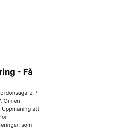
ing - Få
fordonsägare, /
/. Om en
 " Uppmaning att
För
aneringen som