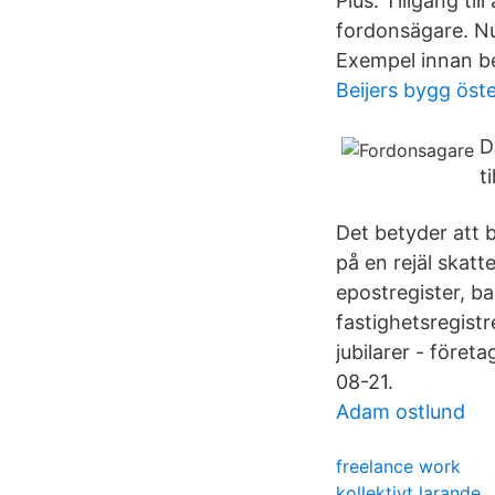
Plus. Tillgång til
fordonsägare. N
Exempel innan be
Beijers bygg öst
D
t
Det betyder att b
på en rejäl skatt
epostregister, ba
fastighetsregistr
jubilarer - före
08-21.
Adam ostlund
freelance work
kollektivt larande