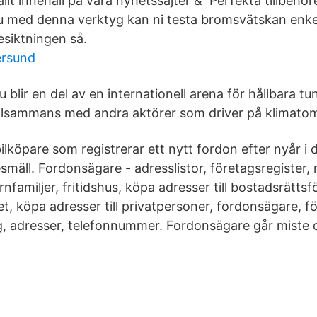
l allt innehåll på våra nyhetssajter & Perfekta tillbehören
u med denna verktyg kan ni testa bromsvätskan enke
siktningen så.
ersund
u blir en del av en internationell arena för hållbara t
illsammans med andra aktörer som driver på klimatom
ilköpare som registrerar ett nytt fordon efter nyår i de
esmäll. Fordonsägare - adresslistor, företagsregister, 
rnfamiljer, fritidshus, köpa adresser till bostadsrättsf
et, köpa adresser till privatpersoner, fordonsägare, f
tag, adresser, telefonnummer. Fordonsägare går miste