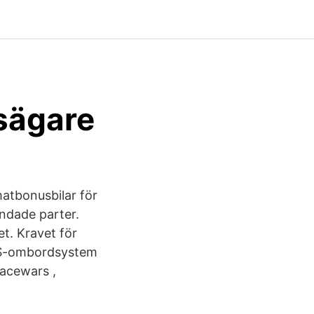
sägare
atbonusbilar för
andade parter.
t. Kravet för
TMS-ombordsystem
racewars ,