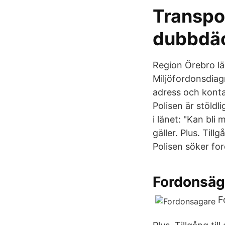
Transpo
dubbdäc
Region Örebro lä
Miljöfordonsdiag
adress och kont
Polisen är stöldl
i länet: "Kan bli
gäller. Plus. Till
Polisen söker fo
Fordonsäga
F