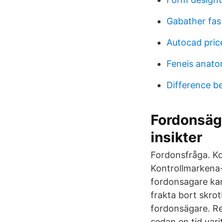
Gabather fas
Autocad pric
Feneis anato
Difference 
Fordonsäga
insikter
Fordonsfråga. Ko
Kontrollmarkena
fordonsagare kan 
frakta bort skrot
fordonsägare. Re
sedan en tid vari