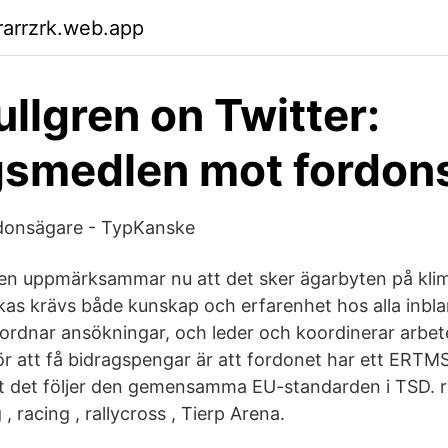
arrzrk.web.app
ullgren on Twitter:
gsmedlen mot fordon
rdonsägare - TypKanske
en uppmärksammar nu att det sker ägarbyten på klim
yckas krävs både kunskap och erfarenhet hos alla inbl
ordnar ansökningar, och leder och koordinerar arbete
ör att få bidragspengar är att fordonet har ett ER
att det följer den gemensamma EU-standarden i TSD. 
 , racing , rallycross , Tierp Arena.