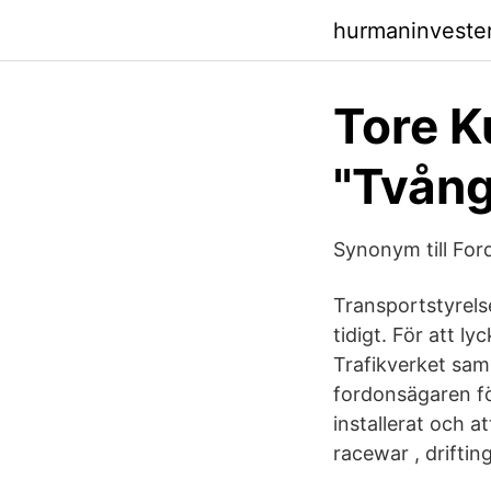
hurmaninvester
Tore K
"Tvån
Synonym till Fo
Transportstyrels
tidigt. För att l
Trafikverket sam
fordonsägaren f
installerat och 
racewar , drifting