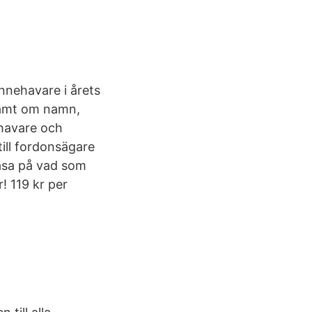
nnehavare i årets
samt om namn,
ehavare och
till fordonsägare
läsa på vad som
r! 119 kr per