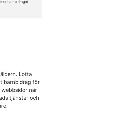
äldern. Lotta
ut barnbidrag för
s webbsidor när
ads tjänster och
are.