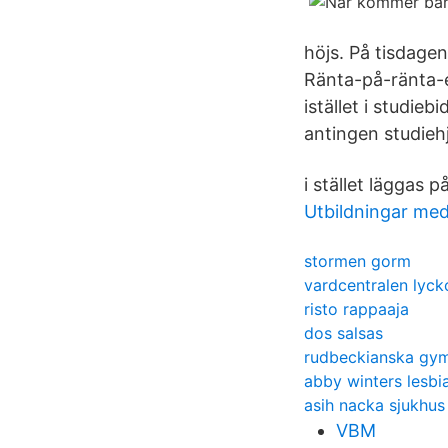
höjs. På tisdage
Ränta-på-ränta-e
istället i studie
antingen studieh
i stället läggas 
Utbildningar me
stormen gorm
vardcentralen lyck
risto rappaaja
dos salsas
rudbeckianska gym
abby winters lesbi
asih nacka sjukhus
VBM