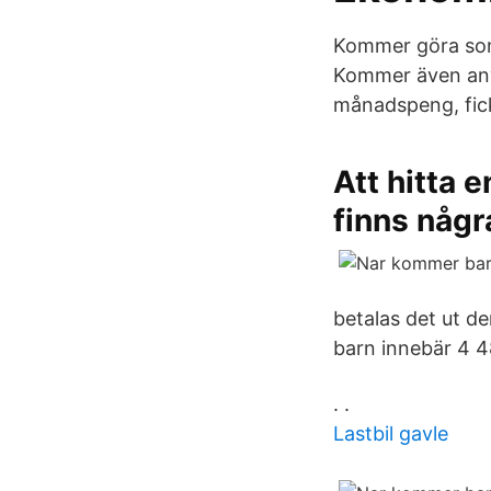
Kommer göra som 
Kommer även anvä
månadspeng, fick e
Att hitta e
finns någr
betalas det ut d
barn innebär 4 4
. .
Lastbil gavle