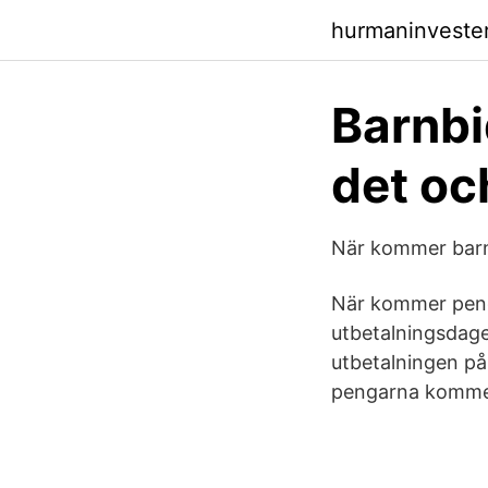
hurmaninvester
Barnbi
det oc
När kommer barn
När kommer peng
utbetalningsdag
utbetalningen på
pengarna kommer.