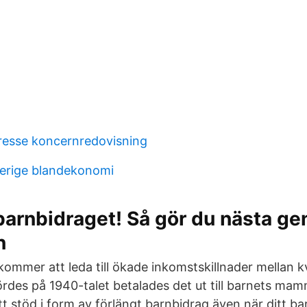
tresse koncernredovisning
verige blandekonomi
barnbidraget! Så gör du nästa ge
n
 kommer att leda till ökade inkomstskillnader mellan 
ördes på 1940-talet betalades det ut till barnets ma
tsatt stöd i form av förlängt barnbidrag även när ditt b