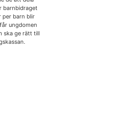
r barnbidraget
 per barn blir
e får ungdomen
ska ge rätt till
ngskassan.