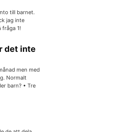
o till barnet.
k jag inte
 fråga 1!
r det inte
 månad men med
g. Normalt
ler barn? • Tre
e de att dela