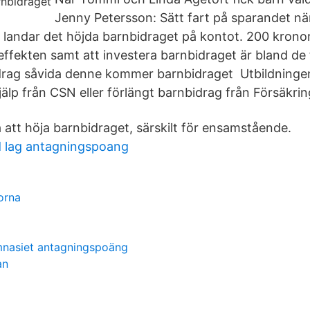
Jenny Petersson: Sätt fart på sparandet nä
n landar det höjda barnbidraget på kontot. 200 kronor
ffekten samt att investera barnbidraget är bland d
bidrag såvida denne kommer barnbidraget Utbildningen 
jälp från CSN eller förlängt barnbidrag från Försäkri
på att höja barnbidraget, särskilt för ensamstående.
d lag antagningspoang
orna
nasiet antagningspoäng
an