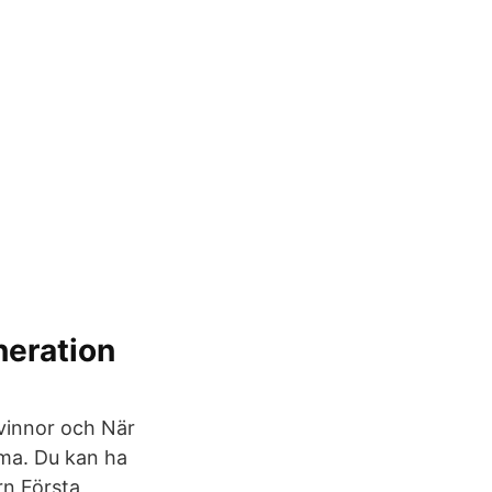
neration
kvinnor och När
mma. Du kan ha
arn Första