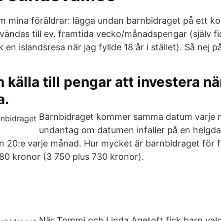
mina föräldrar: lägga undan barnbidraget på ett kont
ndas till ev. framtida vecko/månadspengar (själv fic
n islandsresa när jag fyllde 18 år i stället). Så nej på
n källa till pengar att investera nä
a.
Barnbidraget kommer samma datum varje
undantag om datumen infaller på en helgda
en 20:e varje månad. Hur mycket är barnbidraget för f
80 kronor (3 750 plus 730 kronor).
När Tommi och Linda Agetoft fick barn vald