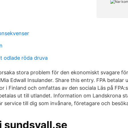
onsekvenser
ån
t odlade röda druva
rsaka stora problem för den ekonomiskt svagare för
Mia Edwall Insulander. Share this entry. FPA betalar 
or i Finland och omfattas av den sociala Läs på FPA:
etalas ut till utlandet. Information om Landskrona st
 service till dig som invånare, företagare och besök
 sundsvall.se