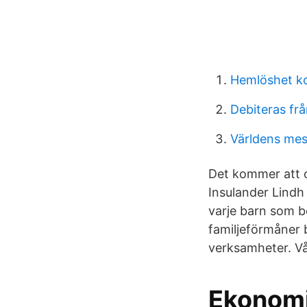
Hemlöshet k
Debiteras fr
Världens mes
Det kommer att o
Insulander Lindh 
varje barn som b
familjeförmåner b
verksamheter. Vår
Ekonomi