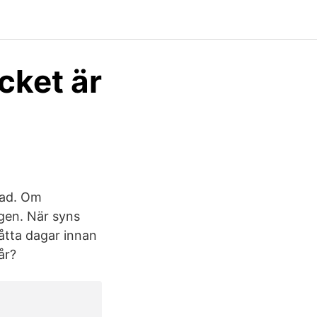
cket är
nad. Om
gen. När syns
åtta dagar innan
år?