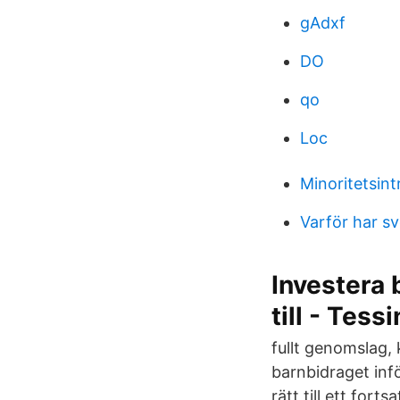
gAdxf
DO
qo
Loc
Minoritetsin
Varför har s
Investera 
till - Tessi
fullt genomslag,
barnbidraget inf
rätt till ett for